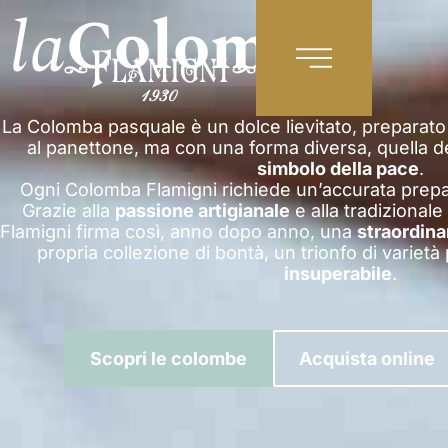
la
Colomba
IT
La Colomba pasquale è un dolce lievitato, preparato 
al panettone, ma con una forma diversa, quella 
simbolo della pace
.
Ogni Colomba Flamigni richiede un’accurata prep
Grazie alla
passione artigianale
e alla tradizionale
Flamigni firma così, anno dopo anno, una
straordina
propria collezione di bontà, un trionfo di variet
insuperabile
.
Scopri le colombe
Acquista online