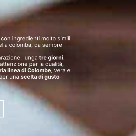
con ingredienti molto simili
della colomba, da sempre
arazione, lunga
tre giorni
.
 attenzione per la qualità,
ria linea di Colombe
, vera e
à per una
scelta di gusto