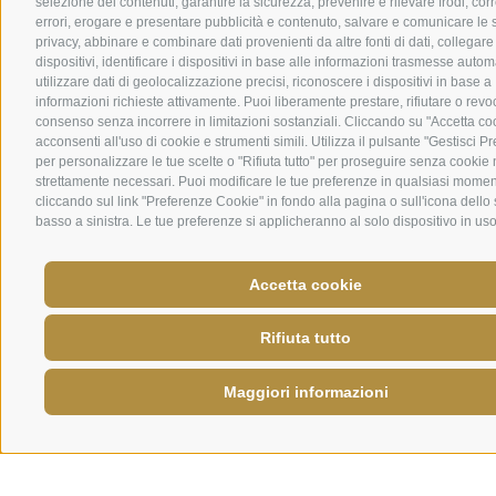
selezione dei contenuti, garantire la sicurezza, prevenire e rilevare frodi, co
errori, erogare e presentare pubblicità e contenuto, salvare e comunicare le s
privacy, abbinare e combinare dati provenienti da altre fonti di dati, collegare
dispositivi, identificare i dispositivi in base alle informazioni trasmesse auto
utilizzare dati di geolocalizzazione precisi, riconoscere i dispositivi in base a
informazioni richieste attivamente. Puoi liberamente prestare, rifiutare o revoc
consenso senza incorrere in limitazioni sostanziali. Cliccando su "Accetta co
acconsenti all'uso di cookie e strumenti simili. Utilizza il pulsante "Gestisci P
per personalizzare le tue scelte o "Rifiuta tutto" per proseguire senza cookie
strettamente necessari. Puoi modificare le tue preferenze in qualsiasi mome
cliccando sul link "Preferenze Cookie" in fondo alla pagina o sull'icona dello
basso a sinistra. Le tue preferenze si applicheranno al solo dispositivo in uso
Accetta cookie
Rifiuta tutto
Maggiori informazioni