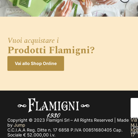
Vuoi acquistare i
Prodotti Flamigni?
Vai allo Shop Online
Chi
sia
Pro
Copyright © 2023 Flamigni Srl – All Rights Reserved | Made
Via
by
Jump
M.L
I Pu
C.C.I.A.A Reg. Ditte n. 17 6858 P.IVA 00851680405 Cap.
Kin
ven
Sociale € 52.000,00 i.v.
17