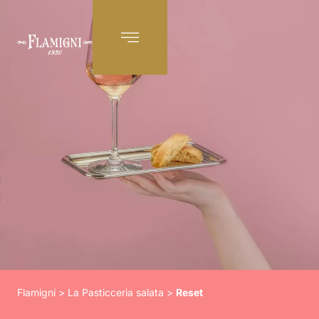
IT
Flamigni
>
La Pasticceria salata
>
Reset