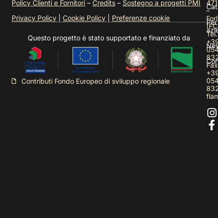
Policy Clienti e Fornitori
–
Credits
–
Sostegno a progetti PMI
471
Cat
–
Privacy Policy
|
Cookie Policy
|
Preferenze cookie
Forl
Per
(FC
azi
Tel.
Questo progetto è stato supportato e finanziato da
+3
Ne
05
83
Con
Fax
+3
05
Contributi Fondo Europeo di sviluppo regionale
83
fla