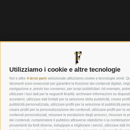
Utilizziamo i cookie e altre tecnologie
Noi e altre
4 terze parti
selezionate utilizziamo cookie e tecnologie simili. Qu
strumenti sono essenziali per garantire la fruizione dei contenuti digitali, migl
navigazione e, previo tuo consenso, per scopi pubblicitari. Ad esempio, pot
utilizzare i tuoi dati per le seguenti finalità: archiviare informazioni su disposi
accedervi, utilizzare dati limitati per la selezione della pubblicità, creare profil
pubblicità personalizzata, utilizzare profili per la selezione di pubblicità pers
creare profili per la personalizzazione dei contenuti, utilizzare profili per la s
contenuti personalizzati, misurare le prestazioni degli annunci, misurare le p
dei contenuti, comprendere il pubblico attraverso statistiche o la combinazion
provenienti da fonti diverse, sviluppare e migliorare i servizi, utilizzare dati lim