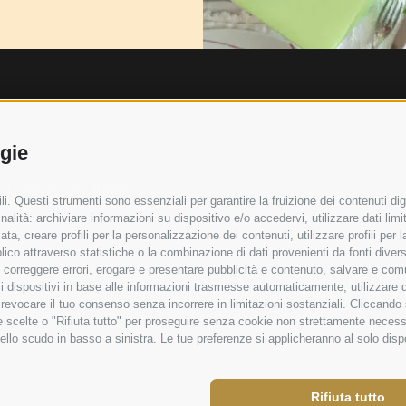
ogie
ved | Made by
Jump
i. Questi strumenti sono essenziali per garantire la fruizione dei contenuti dig
 Cap. Sociale € 52.000,00 i.v.
alità: archiviare informazioni su dispositivo e/o accedervi, utilizzare dati limita
getti PMI
zata, creare profili per la personalizzazione dei contenuti, utilizzare profili per
co attraverso statistiche o la combinazione di dati provenienti da fonti diverse, 
i, correggere errori, erogare e presentare pubblicità e contenuto, salvare e co
are i dispositivi in base alle informazioni trasmesse automaticamente, utilizzare 
o revocare il tuo consenso senza incorrere in limitazioni sostanziali. Cliccando
tue scelte o "Rifiuta tutto" per proseguire senza cookie non strettamente neces
ello scudo in basso a sinistra. Le tue preferenze si applicheranno al solo disp
Rifiuta tutto