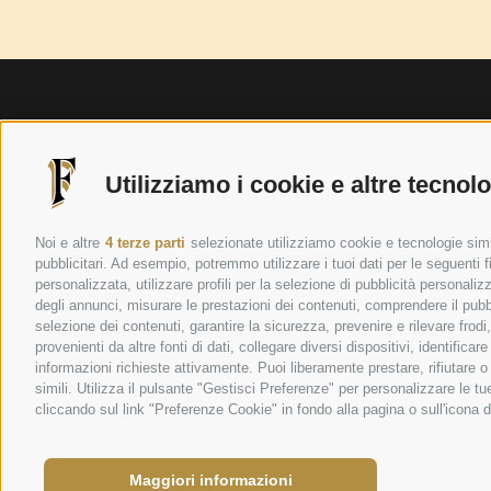
Utilizziamo i cookie e altre tecnol
Copyright © 2023 Flamigni Srl – All Rights Reser
Noi e altre
4 terze parti
selezionate utilizziamo cookie e tecnologie simil
C.C.I.A.A Reg. Ditte n. 17 6858 P.IVA 00851680405
pubblicitari. Ad esempio, potremmo utilizzare i tuoi dati per le seguenti fin
Policy Clienti e Fornitori
–
Credits
–
Sostegno a pro
personalizzata, utilizzare profili per la selezione di pubblicità personaliz
Privacy Policy
|
Cookie Policy
|
Preferenze cookie
degli annunci, misurare le prestazioni dei contenuti, comprendere il pubbli
selezione dei contenuti, garantire la sicurezza, prevenire e rilevare frod
provenienti da altre fonti di dati, collegare diversi dispositivi, identific
Questo progetto è stato supportato e finanziato da
informazioni richieste attivamente. Puoi liberamente prestare, rifiutare 
simili. Utilizza il pulsante "Gestisci Preferenze" per personalizzare le 
cliccando sul link "Preferenze Cookie" in fondo alla pagina o sull'icona d
Contributi Fondo Europeo di sviluppo regionale
Maggiori informazioni