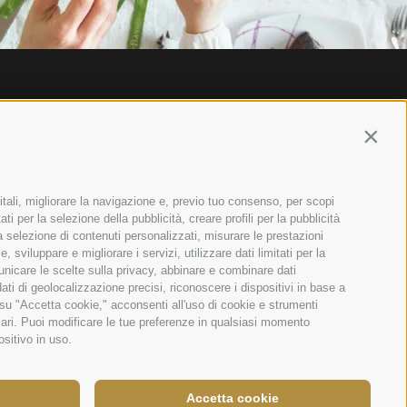
Chi siamo
Contin
Shop online
Prodotti
Via M.L. King, 17 47121
– Forlì (FC)
itali, migliorare la navigazione e, previo tuo consenso, per scopi
I Punti vendita
Tel.
+39 0543 83200
ti per la selezione della pubblicità, creare profili per la pubblicità
Fax. +39 0543 83219
 la selezione di contenuti personalizzati, misurare le prestazioni
Cataloghi
flamigni@flamigni.it
sviluppare e migliorare i servizi, utilizzare dati limitati per la
municare le scelte sulla privacy, abbinare e combinare dati
Per le aziende
dati di geolocalizzazione precisi, riconoscere i dispositivi in base a
News
 su "Accetta cookie," acconsenti all'uso di cookie e strumenti
sari. Puoi modificare le tue preferenze in qualsiasi momento
Contatti
ositivo in uso.
Accetta cookie