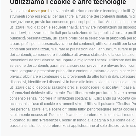
Utilizziamo i cookie e altre tecnologie
Noi e altre
4 terze parti
selezionate utilizziamo cookie e tecnologie simili. Qu
strumenti sono essenziali per garantire la fruizione dei contenuti digitali, migl
navigazione e, previo tuo consenso, per scopi pubblicitari. Ad esempio, pot
utilizzare i tuoi dati per le seguenti finalità: archiviare informazioni su disposi
accedervi, utilizzare dati limitati per la selezione della pubblicità, creare profil
pubblicità personalizzata, utilizzare profili per la selezione di pubblicità pers
creare profili per la personalizzazione dei contenuti, utilizzare profili per la s
contenuti personalizzati, misurare le prestazioni degli annunci, misurare le p
dei contenuti, comprendere il pubblico attraverso statistiche o la combinazion
provenienti da fonti diverse, sviluppare e migliorare i servizi, utilizzare dati lim
selezione dei contenuti, garantire la sicurezza, prevenire e rilevare frodi, co
errori, erogare e presentare pubblicità e contenuto, salvare e comunicare le s
privacy, abbinare e combinare dati provenienti da altre fonti di dati, collegare
dispositivi, identificare i dispositivi in base alle informazioni trasmesse auto
utilizzare dati di geolocalizzazione precisi, riconoscere i dispositivi in base a
informazioni richieste attivamente. Puoi liberamente prestare, rifiutare o revoc
consenso senza incorrere in limitazioni sostanziali. Cliccando su "Accetta co
acconsenti all'uso di cookie e strumenti simili. Utilizza il pulsante "Gestisci P
per personalizzare le tue scelte o "Rifiuta tutto" per proseguire senza cookie
strettamente necessari. Puoi modificare le tue preferenze in qualsiasi mome
cliccando sul link "Preferenze Cookie" in fondo alla pagina o sull'icona dello
basso a sinistra. Le tue preferenze si applicheranno al solo dispositivo in uso