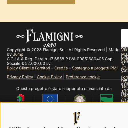
Chi
sia
Pro
Copyright © 2023 Flamigni Srl – All Rights Reserved | Made
Via
by
Jump
M.L
I Pu
C.C.I.A.A Reg. Ditte n. 17 6858 P.IVA 00851680405 Cap.
Kin
ven
Sociale € 52.000,00 i.v.
17
Policy Clienti e Fornitori
–
Credits
–
Sostegno a progetti PMI
471
Cat
–
Privacy Policy
|
Cookie Policy
|
Preferenze cookie
Forl
Per
(FC
azi
Tel.
Questo progetto è stato supportato e finanziato da
+3
Ne
05
83
Con
Fax
+3
05
Contributi Fondo Europeo di sviluppo regionale
83
fla