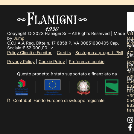
Chi
sia
Pro
Copyright © 2023 Flamigni Srl – All Rights Reserved | Made
Via
by
Jump
M.L
I Pu
C.C.I.A.A Reg. Ditte n. 17 6858 P.IVA 00851680405 Cap.
Kin
ven
Sociale € 52.000,00 i.v.
17
Policy Clienti e Fornitori
–
Credits
–
Sostegno a progetti PMI
471
Cat
–
Privacy Policy
|
Cookie Policy
|
Preferenze cookie
Forl
Per
(FC
azi
Tel.
Questo progetto è stato supportato e finanziato da
+3
Ne
05
83
Con
Fax
+3
05
Contributi Fondo Europeo di sviluppo regionale
83
fla