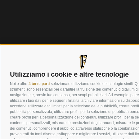
Utilizziamo i cookie e altre tecnologie
Noi e altre
4 terze parti
selezionate utilizziamo cookie e tecnologie simili. Qu
strumenti sono essenziali per garantire la fruizione dei contenuti digitali, migl
navigazione e, previo tuo consenso, per scopi pubblicitari. Ad esempio, pot
utilizzare i tuoi dati per le seguenti finalità: archiviare informazioni su disposi
accedervi, utilizzare dati limitati per la selezione della pubblicità, creare profil
pubblicità personalizzata, utilizzare profili per la selezione di pubblicità pers
creare profili per la personalizzazione dei contenuti, utilizzare profili per la s
contenuti personalizzati, misurare le prestazioni degli annunci, misurare le p
dei contenuti, comprendere il pubblico attraverso statistiche o la combinazion
provenienti da fonti diverse, sviluppare e migliorare i servizi, utilizzare dati lim