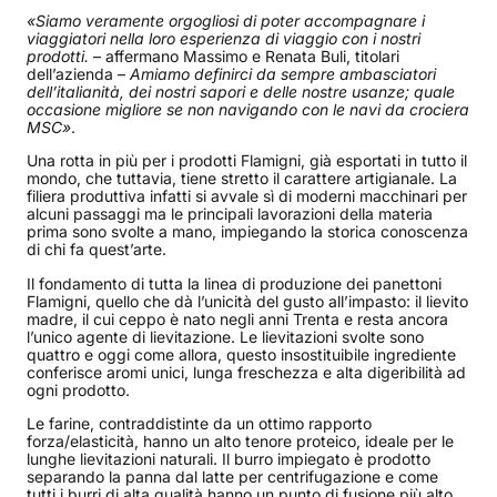
«Siamo veramente orgogliosi di poter accompagnare i
viaggiatori nella loro esperienza di viaggio con i nostri
prodotti.
– affermano Massimo e Renata Buli, titolari
dell’azienda –
Amiamo definirci da sempre ambasciatori
dell’italianità, dei nostri sapori e delle nostre usanze; quale
occasione migliore se non navigando con le navi da crociera
MSC»
.
Una rotta in più per i prodotti Flamigni, già esportati in tutto il
mondo, che tuttavia, tiene stretto il carattere artigianale. La
filiera produttiva infatti si avvale sì di moderni macchinari per
alcuni passaggi ma le principali lavorazioni della materia
prima sono svolte a mano, impiegando la storica conoscenza
di chi fa quest’arte.
Il fondamento di tutta la linea di produzione dei panettoni
Flamigni, quello che dà l’unicità del gusto all’impasto: il lievito
madre, il cui ceppo è nato negli anni Trenta e resta ancora
l’unico agente di lievitazione. Le lievitazioni svolte sono
quattro e oggi come allora, questo insostituibile ingrediente
conferisce aromi unici, lunga freschezza e alta digeribilità ad
ogni prodotto.
Le farine, contraddistinte da un ottimo rapporto
forza/elasticità, hanno un alto tenore proteico, ideale per le
lunghe lievitazioni naturali. Il burro impiegato è prodotto
separando la panna dal latte per centrifugazione e come
tutti i burri di alta qualità hanno un punto di fusione più alto