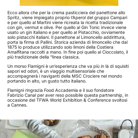
Ecco allora che per la crema pasticciera del panettone allo
Spritz, viene impiegato proprio l’Aperol del gruppo Campari
e per quello al Martini viene ricreata la ricetta tradizionale
con gin, vermut e olive. Per quello al Gin Tonic invece viene
usato un gin italiano e per quello al Pistacchio, ovviamente
solo pistacchi italiani. Il panettone al Limoncello addirittura,
porta la firma di Pallini. Storica azienda di limoncello che dal
1875 lo produce utilizzando solo limoni della Costiera
Amalfitana raccolti a mano. In fine poi quello al Cioccolato, il
più tradizionale della “linea classica.
Un morso Flamigni è un’esperienza che va più in là di squisiti
sapori ed odori, è un viaggio multisensoriale che
accompagnerà i naviganti della MSC Crociere nel mondo
portando in alto, un gusto tutto italiano.
Flamigni ringrazia Food Accademia e il suo fondatore
Fabrizio Canal per aver reso possibile questa partnership, in
occasione del TFWA World Exhibition & Conference svoltosi
a Cannes.