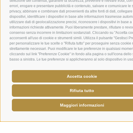
selezione dei contenuti, garantire la sicurezza, prevenire e rilevare frodi, co
errori, erogare e presentare pubblicità e contenuto, salvare e comunicare le s
privacy, abbinare e combinare dati provenienti da altre fonti di dati, collegare
dispositivi, identificare i dispositivi in base alle informazioni trasmesse auto
utilizzare dati di geolocalizzazione precisi, riconoscere i dispositivi in base a
informazioni richieste attivamente. Puoi liberamente prestare, rifiutare o revoc
consenso senza incorrere in limitazioni sostanziali. Cliccando su "Accetta co
acconsenti all'uso di cookie e strumenti simili. Utilizza il pulsante "Gestisci P
per personalizzare le tue scelte o "Rifiuta tutto" per proseguire senza cookie
strettamente necessari. Puoi modificare le tue preferenze in qualsiasi mome
cliccando sul link "Preferenze Cookie" in fondo alla pagina o sull'icona dello
basso a sinistra. Le tue preferenze si applicheranno al solo dispositivo in uso
Accetta cookie
Rifiuta tutto
Maggiori informazioni